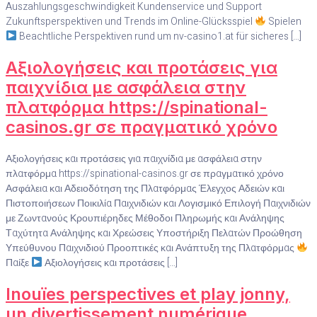
Auszahlungsgeschwindigkeit Kundenservice und Support
Zukunftsperspektiven und Trends im Online-Glücksspiel
Spielen
Beachtliche Perspektiven rund um nv-casino1.at für sicheres […]
Αξιολογήσεις και προτάσεις για
παιχνίδια με ασφάλεια στην
πλατφόρμα https://spinational-
casinos.gr σε πραγματικό χρόνο
Αξιολογήσεις και προτάσεις για παιχνίδια με ασφάλεια στην
πλατφόρμα https://spinational-casinos.gr σε πραγματικό χρόνο
Ασφάλεια και Αδειοδότηση της Πλατφόρμας Έλεγχος Αδειών και
Πιστοποιήσεων Ποικιλία Παιχνιδιών και Λογισμικό Επιλογή Παιχνιδιών
με Ζωντανούς Κρουπιέρηδες Μέθοδοι Πληρωμής και Ανάληψης
Ταχύτητα Ανάληψης και Χρεώσεις Υποστήριξη Πελατών Προώθηση
Υπεύθυνου Παιχνιδιού Προοπτικές και Ανάπτυξη της Πλατφόρμας
Παίξε
Αξιολογήσεις και προτάσεις […]
Inouïes perspectives et play jonny,
un divertissement numérique